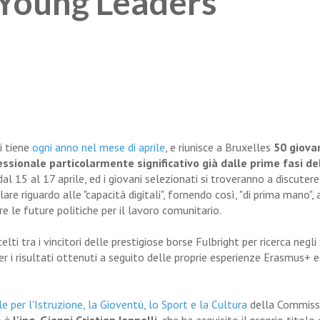
 Young Leaders
i tiene
ogni anno nel mese di aprile
, e riunisce a Bruxelles
50 giova
sionale particolarmente significativo già dalle prime fasi de
dal 15 al 17 aprile, ed i giovani selezionati si troveranno a discutere
re riguardo alle "capacità digitali", fornendo così, "di prima mano", 
e le future politiche per il lavoro comunitario.
lti tra i vincitori delle prestigiose borse Fulbright per ricerca negli
 per i risultati ottenuti a seguito delle proprie esperienze Erasmus+ 
e per l'Istruzione, la Gioventù, lo Sport e la Cultura
della Commiss