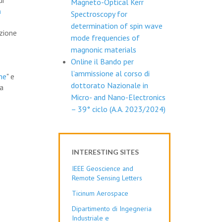
di
Magneto-Optical Kerr
m
Spectroscopy for
determination of spin wave
azione
mode frequencies of
magnonic materials
Online il Bando per
l’ammissione al corso di
ne
" e
dottorato Nazionale in
la
Micro- and Nano-Electronics
– 39° ciclo (A.A. 2023/2024)
INTERESTING SITES
IEEE Geoscience and
Remote Sensing Letters
Ticinum Aerospace
Dipartimento di Ingegneria
Industriale e