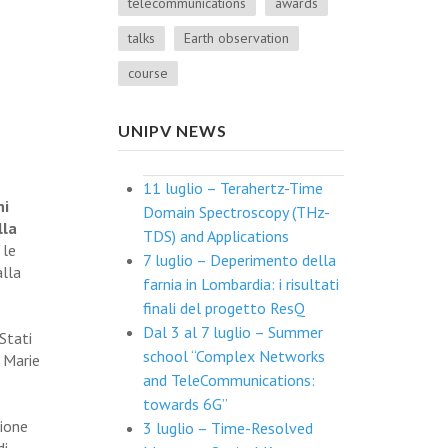
telecommunications
awards
talks
Earth observation
course
UNIPV NEWS
11 luglio – Terahertz-Time
ni
Domain Spectroscopy (THz-
lla
TDS) and Applications
 le
7 luglio – Deperimento della
alla
farnia in Lombardia: i risultati
finali del progetto ResQ
Dal 3 al 7 luglio – Summer
 Stati
school “Complex Networks
e Marie
and TeleCommunications:
towards 6G”
ione
3 luglio – Time-Resolved