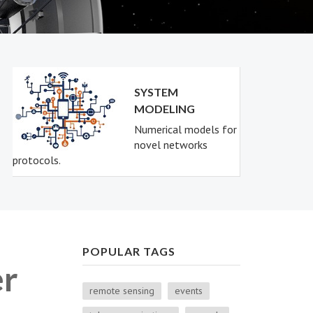
SYSTEM
MODELING
Numerical models for
novel networks
protocols.
POPULAR TAGS
er
remote sensing
events