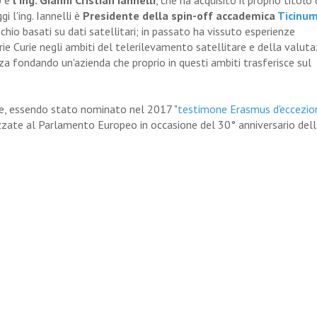
o è
l'ing. Gianni Cristian Iannelli
, che ha acquisito il proprio titolo 
i l'ing. Iannelli è
Presidente della spin-off accademica
Ticinu
ischio basati su dati satellitari; in passato ha vissuto esperienze
ie Curie negli ambiti del telerilevamento satellitare e della valut
nza fondando un'azienda che proprio in questi ambiti trasferisce sul
arie, essendo stato nominato nel 2017 "
testimone Erasmus d'eccezio
zzate al Parlamento Europeo in occasione del 30° anniversario del