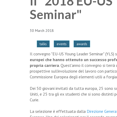
il "2018 EU-US
Seminar"
30 March 2018
talks
events
awards
Il convegno "EU-US Young Leader Seminar" (YLS) s
europei che hanno ottenuto un successo profes
propria carriera
. Quest'anno il convegno si terrà 
prospettive sull'evoluzione del lavoro con particola
Commissione Europea degli elementi utili a forgiar
Dei 50 giovani invitati da tutta europa, 25 sono sce
Uniti, e 25 tra gli ex studenti che si sono distinti
Curie.
La selezione è effettuata dalla
Direzione General